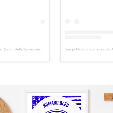
Une publication partagée par Christelle Daures atelier (@christelledaures.atelier)