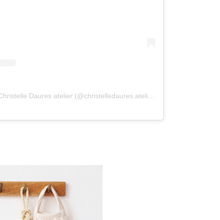
Une publication partagée par Christelle Daures atelier (@christelledaures.atelier)